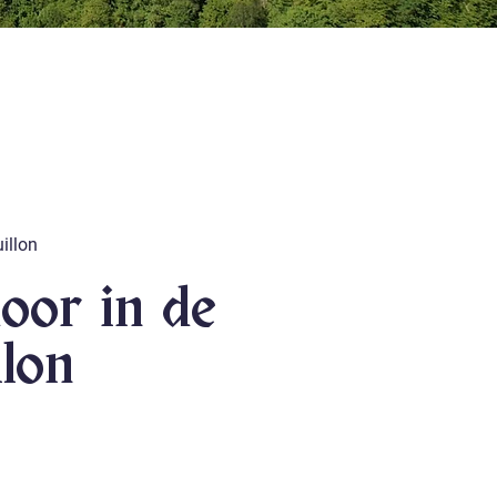
uillon
door in de
lon