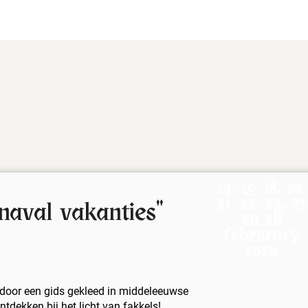
14, 15, 18, 20,
21, 22, 25, 27
naval vakanties"
en 28
februrary
2026
 door een gids gekleed in middeleeuwse
ntdekken bij het licht van fakkels!