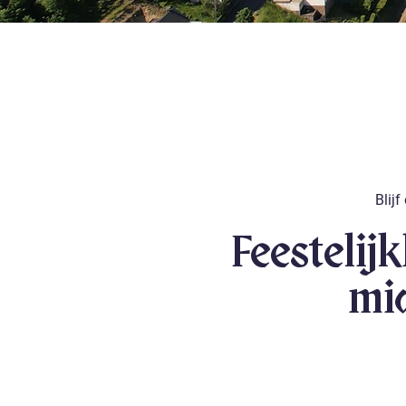
Blijf
Feestelij
mi