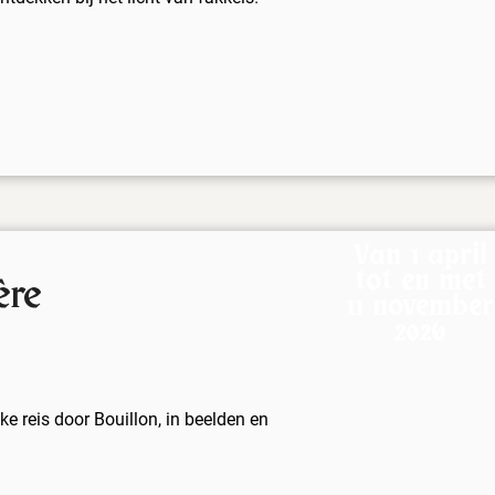
Van 1 april
tot en met
ère
11 november
2026
ke reis door Bouillon, in beelden en