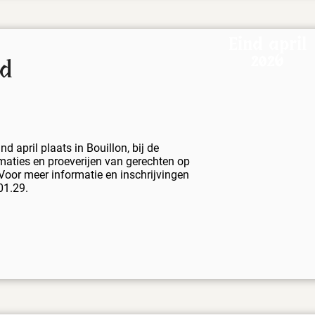
Eind april
2026
jd
nd april plaats in Bouillon, bij de
maties en proeverijen van gerechten op
Voor meer informatie en inschrijvingen
01.29.