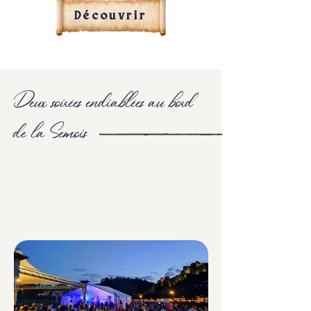
Découvrir
Deux soirées endiablées au bord
de la Semois